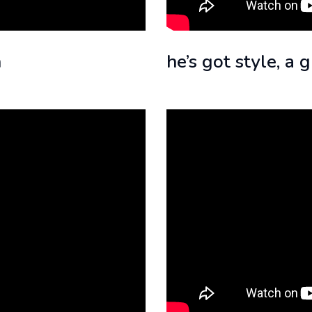
h
he’s got style, a 