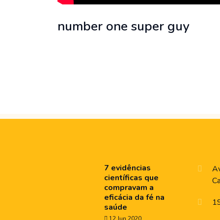
number one super guy
7 evidências
Av
científicas que
C
compravam a
eficácia da fé na
1
saúde
12 Jun 2020