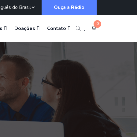
Ouça a Rádio
0
s
Doações
Contato