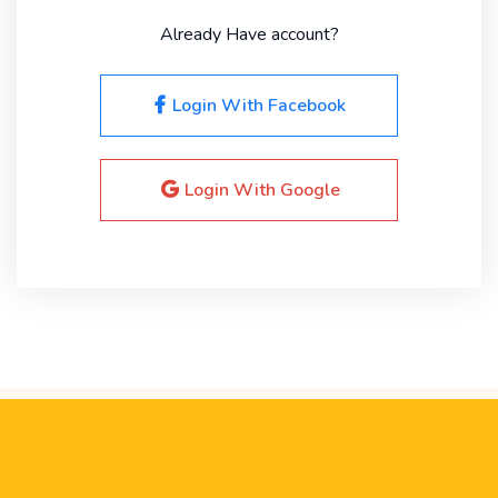
Already Have account?
Login With Facebook
Login With Google