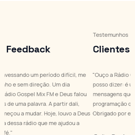
Testemunhos
T
Clientes
Feedback
"Ouço a Rádio Gospel Mix FM todos os dias e
"
posso dizer: é uma bênção! Músicas edificantes,
t
mensagens que tocam o coração e uma
s
programação que nos aproxima de Deus.
V
s
Obrigado por essa companhia diária!"
i
S
a