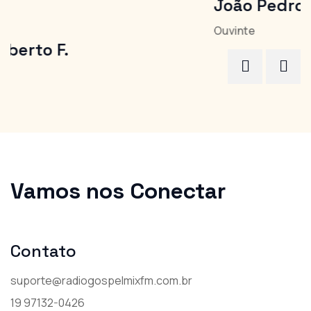
João Pedro
Ouvinte
R
O
Vamos nos
Conectar
Contato
suporte@radiogospelmixfm.com.br
19 97132-0426